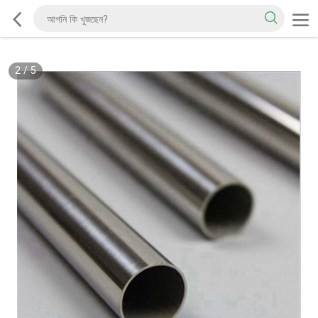
2
/
5