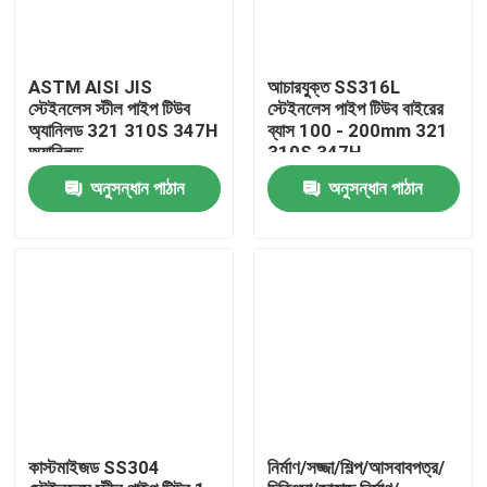
ASTM AISI JIS
আচারযুক্ত SS316L
স্টেইনলেস স্টীল পাইপ টিউব
স্টেইনলেস পাইপ টিউব বাইরের
অ্যানিলড 321 310S 347H
ব্যাস 100 - 200mm 321
অ্যানিলড
310S 347H
অনুসন্ধান পাঠান
অনুসন্ধান পাঠান
বাড়ি
পণ্য
কাস্টমাইজড SS304
নির্মাণ/সজ্জা/শিল্প/আসবাবপত্র/
ভিডিও