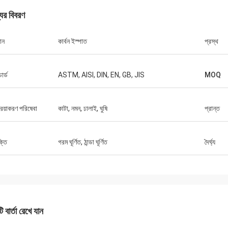
যের বিবরণ
ান
কার্বন ইস্পাত
প্রস্থ
ডার্ড
ASTM, AISI, DIN, EN, GB, JIS
MOQ
রিয়াকরণ পরিষেবা
কাটা, নমন, ঢালাই, ঘুষি
প্রান্ত
ক্তি
গরম ঘূর্ণিত, ঠান্ডা ঘূর্ণিত
দৈর্ঘ্য
 বার্তা রেখে যান