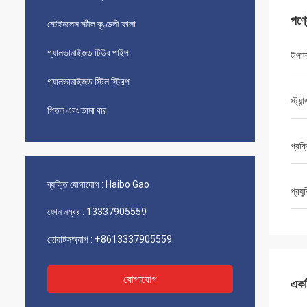
পণ্
স্টেইনলেস স্টীল কুণ্ডলী ফালা
গ্যালভানাইজড টিউব পাইপ
উপাদ
গ্যালভানাইজড স্টিল স্ট্রিপ
স্ট্যান্
পিতল এবং তামা বার
প্রক্
ব্যক্তি যোগাযোগ :
Haibo Gao
প্রযু
ফোন নম্বর :
13337905559
হোয়াটসঅ্যাপ :
+8613337905559
যোগাযোগ
একটি