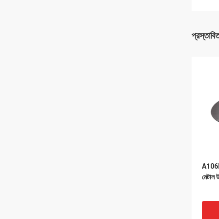
প্রস্তাবি
A106B ক
মেটাল উ