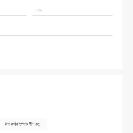
উচ্চ কার্বন ইস্পাত শীট ধাতু