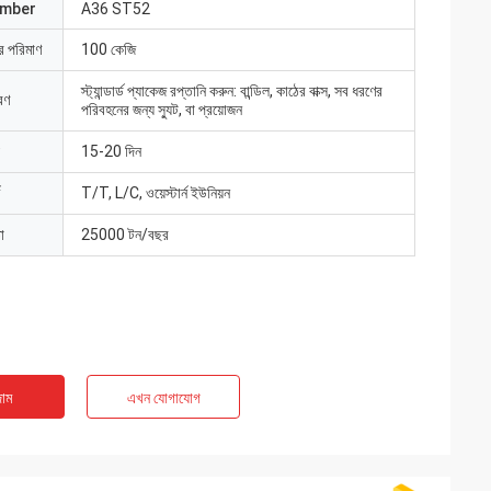
umber
A36 ST52
ার পরিমাণ
100 কেজি
স্ট্যান্ডার্ড প্যাকেজ রপ্তানি করুন: বান্ডিল, কাঠের বাক্স, সব ধরণের
রণ
পরিবহনের জন্য স্যুট, বা প্রয়োজন
15-20 দিন
T/T, L/C, ওয়েস্টার্ন ইউনিয়ন
া
25000 টন/বছর
াম
এখন যোগাযোগ