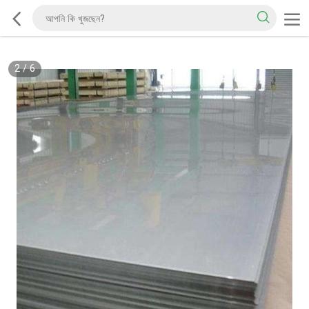
2
/
6