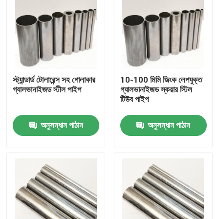
স্ট্যান্ডার্ড টোলারেন্স সহ গোলাকার
10-100 মিমি জিংক লেপযুক্ত
গ্যালভানাইজড স্টীল পাইপ
গ্যালভানাইজড স্কয়ার স্টিল
টিউব পাইপ
অনুসন্ধান পাঠান
অনুসন্ধান পাঠান
বাড়ি
পণ্য
ভিডিও