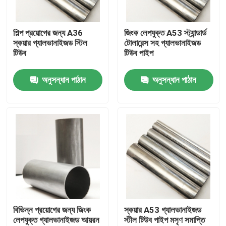
আমাদের সম্পর্কে
শিল্প প্রয়োগের জন্য A36
জিংক লেপযুক্ত A53 স্ট্যান্ডার্ড
স্কয়ার গ্যালভানাইজড স্টিল
টোলারেন্স সহ গ্যালভানাইজড
টিউব
টিউব পাইপ
কারখানা ভ্রমণ
অনুসন্ধান পাঠান
অনুসন্ধান পাঠান
মান নিয়ন্ত্রণ
যোগাযোগ করুন
উদ্ধৃতির জন্য আবেদন
অ্যালুমিনিয়াম শীট প্লেট
বিভিন্ন প্রয়োগের জন্য জিংক
স্কয়ার A53 গ্যালভানাইজড
লেপযুক্ত গ্যালভানাইজড আয়রন
স্টীল টিউব পাইপ মসৃণ সমাপ্তি
স্টেইনলেস স্টীল শীট প্লেট