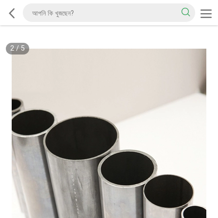
2
/
5