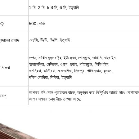
1 মি, 2 মি, 5.8 মি, 6 মি, ইত্যাদি
OQ
500 কেজি
্রদানের মেয়াদ
এল/সি, টি/টি, ডি/পি, ইত্যাদি
স্পেন, মার্কিন যুক্তরাষ্ট্র, ইউক্রেন, পোল্যান্ড, জার্মানি, বাহরাইন,
ইন্দোনেশিয়া, মেক্সিকো, ওমান, দুবাই, থাইল্যান্ড, ফিলিপাইন,
ানি করা
কলম্বিয়া, অস্ট্রিয়া, মালয়েশিয়া, সিঙ্গাপুর, পাকিস্তান, কুয়েত,
দক্ষিণ কোরিয়া, লিবিয়া, ইত্যাদি
আপনার যদি কোন প্রয়োজন থাকে, অনুগ্রহ করে নির্দ্বিধায় আমার সাথে যোগায
াযোগ
আমার সমস্ত তথ্য নীচে দেওয়া আছে.