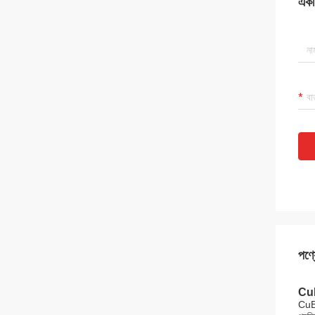
একটি
পণ্য
CuBe
CuBe