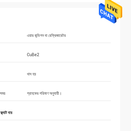
এয়ার কন্ডিশন বা রেফ্রিজারেটর
CuBe2
খাদ হয়
সময়
গ্রাহকের পরিমাণ অনুযায়ী।
্ল্যাট বার