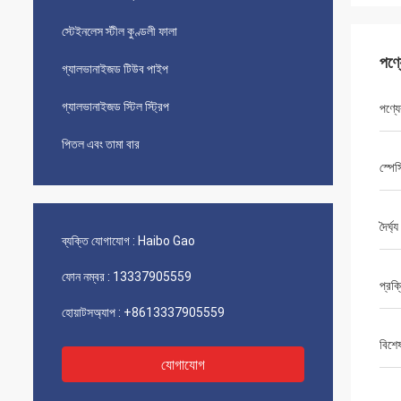
স্টেইনলেস স্টীল কুণ্ডলী ফালা
পণ্
গ্যালভানাইজড টিউব পাইপ
গ্যালভানাইজড স্টিল স্ট্রিপ
পণ্যে
পিতল এবং তামা বার
স্পে
দৈর্ঘ্য
ব্যক্তি যোগাযোগ :
Haibo Gao
ফোন নম্বর :
13337905559
প্রক্
হোয়াটসঅ্যাপ :
+8613337905559
বিশে
যোগাযোগ