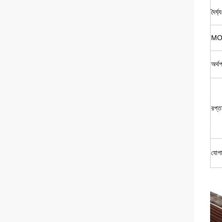
দৈর্ঘ্য
M
অর্থপ
রপ্ত
যোগ