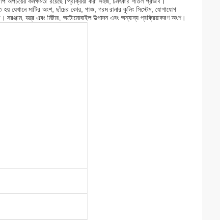
াপ অপচয়ের কর্মক্ষমতা রয়েছে।প্রক্রিয়া করা সহজ, চমৎকার শীতল প্রভাব।
বহৃত হয় যেখানে মাটির অংশ, ছাঁচের কোর, পাঞ্চ, গরম রানার কুলিং সিস্টেম, যোগাযোগ
না। সরঞ্জাম, যন্ত্র এবং মিটার, অটোমোবাইল উত্পাদন এবং অন্যান্য প্রক্রিয়াকরণ অংশ।