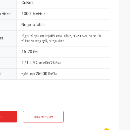
CuBe2
ার পরিমাণ
1000 কিলোগ্রাম
Negotatable
স্ট্যান্ডার্ড প্যাকেজ রপ্তানি করুন: বান্ডিল, কাঠের বাক্স, সব ধরণের
রণ
পরিবহনের জন্য স্যুট, বা প্রয়োজন
15-20 দিন
T/T, L/C, ওয়েস্টার্ন ইউনিয়ন
া
প্রতি বছর 25000 টন/টন
াম
এখন যোগাযোগ