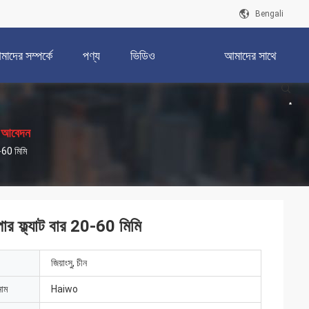
Bengali
াদের সম্পর্কে
পণ্য
ভিডিও
আমাদের সাথে
যোগাযোগ করুন
য আবেদন
-60 মিমি
র ফ্ল্যাট বার 20-60 মিমি
জিয়াংসু, চীন
নাম
Haiwo