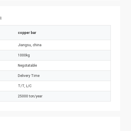
ন।
copper bar
Jiangsu, china
1000kg
Negotatable
Delivery Time
T/T, L/C
25000 ton/year