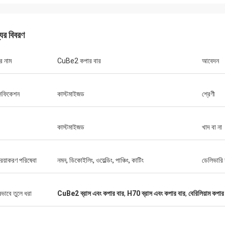
যের বিবরণ
র নাম
CuBe2 কপার বার
আবেদন
সিফিকেশন
কাস্টমাইজড
শ্রেণী
কাস্টমাইজড
খাদ বা না
রিয়াকরণ পরিষেবা
নমন, ডিকোইলিং, ওয়েল্ডিং, পাঞ্চিং, কাটিং
ডেলিভারি 
ষভাবে তুলে ধরা
CuBe2 ব্রাস এবং কপার বার
,
H70 ব্রাস এবং কপার বার
,
বেরিলিয়াম কপার ফ