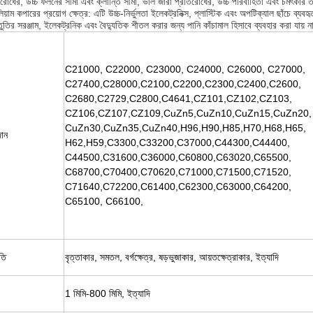
িরোধের, উচ্চ ফলনের সীমা এবং ক্লান্তি সীমা, ভাল জারা প্রতিরোধের, উচ্চ পরিবাহিতা এবং চমৎকার ত
িয়াম কপারের প্রয়োগ ক্ষেত্র: এটি উচ্চ-নির্ভুলতা ইলেকট্রনিক্স, প্লাস্টিক এবং অপটিক্যাল ছাঁচে ব্য
তুতির সরঞ্জাম, ইলেকট্রনিক এবং বৈদ্যুতিক শীতল করার জন্য পানি কাঁচামাল হিসাবে ব্যবহার করা যায় 
C21000, C22000, C23000, C24000, C26000, C27000,
C27400,C28000,C2100,C2200,C2300,C2400,C2600,
C2680,C2729,C2800,C4641,CZ101,CZ102,CZ103,
CZ106,CZ107,CZ109,CuZn5,CuZn10,CuZn15,CuZn20,
CuZn30,CuZn35,CuZn40,H96,H90,H85,H70,H68,H65,
ান
H62,H59,C3300,C33200,C37000,C44300,C44400,
C44500,C31600,C36000,C60800,C63020,C65500,
C68700,C70400,C70620,C71000,C71500,C71520,
C71640,C72200,C61400,C62300,C63000,C64200,
C65100, C66100,
তি
বৃত্তাকার, সমতল, বর্গক্ষেত্র, ষড়ভুজাকার, আয়তক্ষেত্রাকার, ইত্যাদি
1 মিমি-800 মিমি, ইত্যাদি