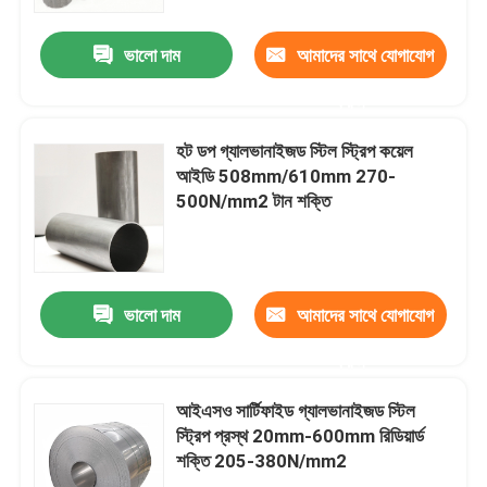
ভালো দাম
আমাদের সাথে যোগাযোগ
আমাদের সম্পর্কে
করুন
কারখানা ভ্রমণ
হট ডপ গ্যালভানাইজড স্টিল স্ট্রিপ কয়েল
আইডি 508mm/610mm 270-
মান নিয়ন্ত্রণ
500N/mm2 টান শক্তি
যোগাযোগ করুন
ভালো দাম
আমাদের সাথে যোগাযোগ
উদ্ধৃতির জন্য আবেদন
করুন
অ্যালুমিনিয়াম শীট প্লেট
আইএসও সার্টিফাইড গ্যালভানাইজড স্টিল
স্ট্রিপ প্রস্থ 20mm-600mm রিডিয়ার্ড
শক্তি 205-380N/mm2
স্টেইনলেস স্টীল শীট প্লেট